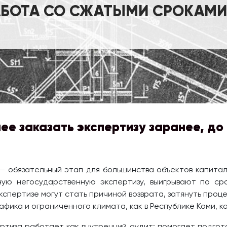
АБОТА СО СЖАТЫМИ СРОКАМИ.
ее заказать экспертизу заранее, д
— обязательный этап для большинства объектов капитал
ую негосударственную экспертизу, выигрывают по сро
кспертизе могут стать причиной возврата, затянуть проц
афика и ограниченного климата, как в Республике Коми, 
тиза работает как внутренний аудит: помогает подгот