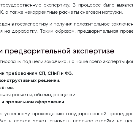
государственную экспертизу. В процессе было выявле
К, а также некорректные расчёты снеговой нагрузки.
дан в госэкспертизу и получил положительное заключение
 на доработку. Таким образом, предварительная прове
и предварительной экспертизе
тированы под цели заказчика, но чаще всего эксперты фо
и требованиям СП, СНиП и ФЗ
.
 конструктивных решений
.
чётов
.
ючая расчёты, объёмы, расценки.
 и правильном оформлении
.
т к успешному прохождению государственной процедур
бка в сроках может означать перенос стройки на це