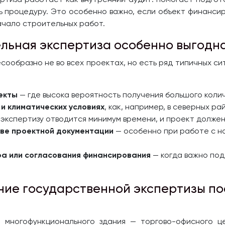
ь процедуру. Это особенно важно, если объект финансиру
ачало строительных работ.
ельная экспертиза особенно выгодн
ообразно не во всех проектах, но есть ряд типичных си
екты
— где высока вероятность получения большого колич
и климатических условиях
, как, например, в северных р
 экспертизу отводится минимум времени, и проект должен
тве проектной документации
— особенно при работе с н
ра или согласования финансирования
— когда важно под
ние государственной экспертизы п
 многофункционального здания — торгово-офисного ц