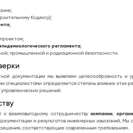
ание;
роительному Кодексу);
ента
;
 проектом;
-эпидемиологического регламента
;
рной, промышленной и радиационной безопасности.
верки
тной документации мы выявляем целесообразность и у
ми специалистами определяется степень влияния этих 
и управленческих решений.
ству
т к взаимовыгодному сотрудничеству
компании
,
орган
окументации и результатов инженерных изысканий. Мы 
решения, соответствующие современным требованиям.