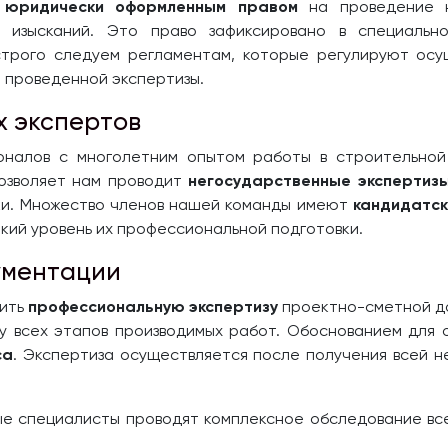
т
юридически оформленным правом
на проведение н
х изысканий. Это право зафиксировано в специаль
трого следуем регламентам, которые регулируют осу
 проведенной экспертизы.
х экспертов
налов с многолетним опытом работы в строительной
позволяет нам проводит
негосударственные экспертиз
ки. Множество членов нашей команды имеют
кандидатск
окий уровень их профессиональной подготовки.
ументации
дить
профессиональную экспертизу
проектно-сметной до
у всех этапов производимых работ. Обоснованием для 
са
. Экспертиза осуществляется после получения всей 
е специалисты проводят комплексное обследование вс